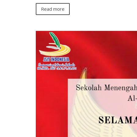
Read more