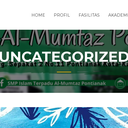
HOME
PROFIL
FASILITAS
AKADEM
UNCATEGORIZE