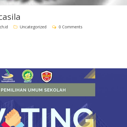
casila
h.id
Uncategorized
0 Comments