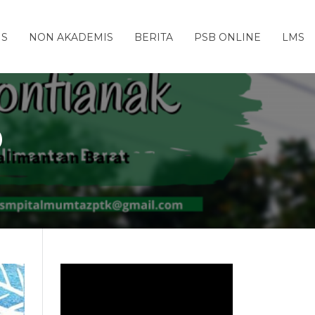
IS
NON AKADEMIS
BERITA
PSB ONLINE
LMS
D