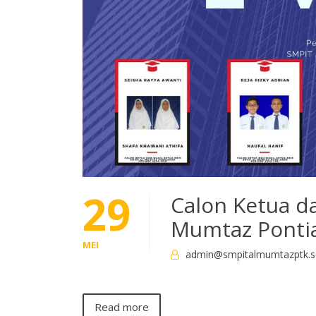
29
Calon Ketua d
Mumtaz Ponti
MEI
admin@smpitalmumtazptk.sc
Read more