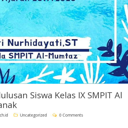
ulusan Siswa Kelas IX SMPIT Al
anak
h.id
Uncategorized
0 Comments